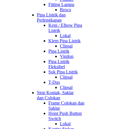
Fitting Lampu
Broco
Pipa Listrik dan
Perlengkapan
Keni / Elbow Pipa
Listrik
Lokal
Klem Pipa Listrik
Clipsal
Pipa Listrik
Vinilon
Pipa Listrik
Fleksibel
Sok Pipa Listrik
Clipsal
T-Dus
Clipsal
Stop Kontak, Saklar
dan Colokan
Frame Colokan dan
Saklar
Hoist Push Button
Switch
Lokal
Kontra Steker