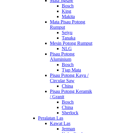
Mata Jigsaw
Bosch
King
Makita
Mata Pisau Potong
Rumput
Seiyu
Tanaka
Mesin Potong Rumput
NLG
Pisau Potong
Aluminium
Bosch
Tjap Mata
Pisau Potong Kayu /
Circular Saw
China
Pisau Potong Keramik
/ Granit
Bosch
China
Sherlock
Peralatan Las
Kawat Las
Jerman