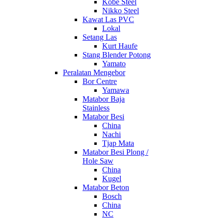
Kobe Steel
Nikko Steel
Kawat Las PVC
Lokal
Setang Las
Kurt Haufe
Stang Blender Potong
Yamato
Peralatan Mengebor
Bor Centre
Yamawa
Matabor Baja
Stainless
Matabor Besi
China
Nachi
Tjap Mata
Matabor Besi Plong /
Hole Saw
China
Kugel
Matabor Beton
Bosch
China
NC