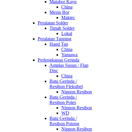
Matabor Kayu
China
Mesin Bor
Maktec
Peralatan Solder
Timah Solder
Lokal
Peralatan Tapping
Hand Tap
China
Yamawa
Perlengkapan Gerinda
Amplas Susun / Flap
Disc
China
Batu Gerinda /
Resibon Fleksibel
Nippon Resibon
Batu Gerinda /
Resibon Poles
Nippon Resibon
WD
Batu Gerinda /
Resibon Potong
Nippon Resibon