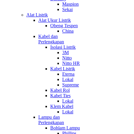
Maspion
Sekai
Alat Listrik
Alat Ukur Listrik
Obeng Tespen
China
Kabel dan
Perlengkapan
Isolasi Listrik
3M
Nitto
Nitto HR
Kabel Listrik
Eterna
Lokal
Supreme
Kabel Rol
Kabel Ties
Lokal
Klem Kabel
Lokal
Lampu dan
Perlengkapan
Bohlam Lampu
Phillips