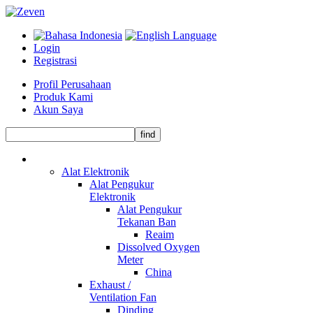
Login
Registrasi
Profil Perusahaan
Produk Kami
Akun Saya
Alat Elektronik
Alat Pengukur
Elektronik
Alat Pengukur
Tekanan Ban
Reaim
Dissolved Oxygen
Meter
China
Exhaust /
Ventilation Fan
Dinding