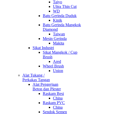
Taiyo
Ultra Thin Cut
WD
Batu Gerinda Duduk
Kinik
Batu Gerinda Mangkok
Diamond
Taiwan
Mesin Gerinda
Makita
Sikat Industri
Sikat Mangkok / Cup
Brush
Ared
Wheel Brush
Union
Alat Tukang /
Perkakas Tangan
Alat Pengerjaan
Beton dan Plester
Raskam Besi
China
Raskam PVC
China
Sendok Semen